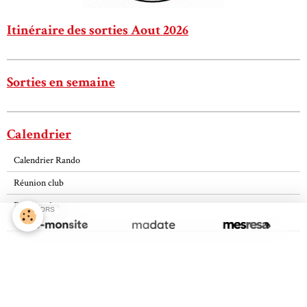
Itinéraire des sorties Aout 2026
Sorties en semaine
Calendrier
Calendrier Rando
Réunion club
Randonnées
SPONSORS
Météo
Plomeur
°C
22
Couvert